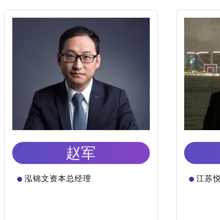
赵军
泓锦文资本总经理
江苏