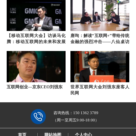
【移动互联网大会】访谈马化
唐珣：解读“互联网+”带给传统
腾：移动互联网的未来和发展
金融的强烈冲击——八仙桌访
方向
谈
互联网创业—京东CEO刘强东
世界互联网大会刘强东座客人
民网
咨询热线：
150 1362 3789
（周一至周五9:00-18:00）
首页
网站地图
个人中心