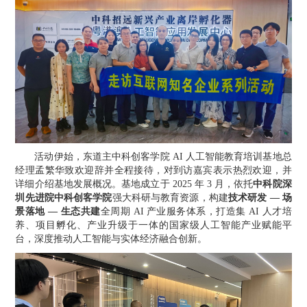
活动伊始，东道主中科创客学院
AI 人工智能教育培训基地总
经理孟繁华致欢迎辞并全程接待
，对到访嘉宾表示热烈欢迎，并
详细介绍基地发展概况。基地成立于
2025 年 3 月，依托
中科院深
圳先进院中科创客学院
强大科研与教育资源，构建
技术研发
— 场
景落地 — 生态共建
全周期
AI 产业服务体系，打造集 AI 人才培
养、项目孵化、产业升级于一体的国家级人工智能产业赋能平
台，深度推动人工智能与实体经济融合创新。