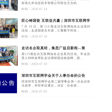
前海九米信息技术有限公司联合主办的...
时间：2026.07.24
匠心铸国瓷 互联促共赢｜深圳市互联网学
会第 114 期走访国瓷永丰源
7 月 16 日，第 114 期走访互联网知名企业系列
活动，走进国瓷永丰源，汇聚数字科技...
时间：2026.07.16
走访名企取真经，集思广益启新程—第
113期走访互联网知名企业系列活动 聚力
第113期走访互联网知名企业系列活动。学会负
赋能第二届工作提质增效
责人钟梓炎带队走访调研国信旅游网，国...
时间：2026.07.10
深圳市互联网学会关于人事任命的公告
经深圳市互联网学会第二届理事会第一次会议依
法选举，并经审议通过，决定：任命胡...
时间：2026.07.03