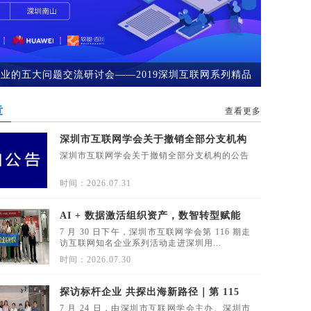
业的五大问题交流研讨会——2019深圳互联网系列精品
场
章
查看更多
深圳市互联网学会关于撤销全部分支机构
的公告
深圳市互联网学会关于撤销全部分支机构的公告
时间：2026.07.31
AI + 数据激活组织资产，数智转型赋能
实体企业 —第 116 期走访活动走进深圳
7 月 30 日下午，深圳市互联网学会第 116 期走
用友圆满落幕
访互联网知名企业系列活动走进深圳用...
时间：2026.07.30
探访标杆企业 共探出海新路径｜第 115
期走访九米跨境活动圆满举办
7 月 24 日，由深圳市互联网学会主办、深圳市