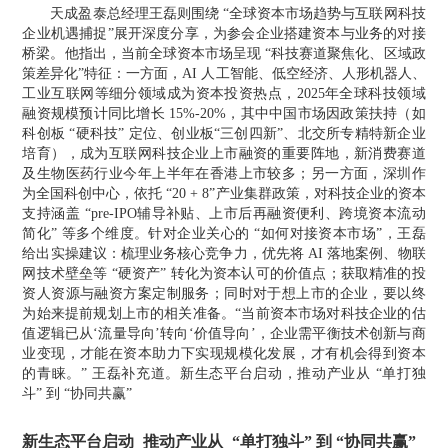
天成盈泰总经理王磊则围绕 “全球资本市场趋势与互联网科技
企业机遇捕捉”展开深度分享，为参会企业搭建资本与业务的对接
桥梁。他指出，当前全球资本市场呈现 “科技赛道聚焦化、区域政
策差异化”特征：一方面，AI 人工智能、低空经济、人形机器人、
工业互联网等细分领域成为资本投资热点，2025年全球科技领域
融资规模预计同比增长 15%-20%，其中中国市场因政策扶持（如
科创板 “硬科技” 定位、创业板“三创四新”、北交所专精特新企业
培育），成为互联网科技企业上市融资的重要阵地，新消费赛道
及生物医药行业今年上半年在香港上市较多；另一方面，深圳作
为全国科创中心，依托 “20 + 8”产业集群政策，对科技企业的资本
支持涵盖 “pre-IPO辅导补贴、上市后再融资便利、跨境资本流动
简化” 等多个维度。针对企业关心的 “如何对接资本市场”，王磊
给出实操建议：梳理业务核心竞争力，优先将 AI 落地案例、物联
网技术壁垒等 “硬资产” 转化为资本认可的价值点；获取精准的投
资人资源与融资方案定制服务；同时对于想上市的企业，要以终
为始来提前规划上市的相关准备。“当前资本市场对科技企业的估
值逻辑已从‘流量导向’转向‘价值导向’，企业需平衡技术创新与商
业变现，才能在资本助力下实现规模化发展，才有机会得到资本
的青睐。” 王磊补充道。新生态平台启动，推动产业从 “单打独
斗” 到 “协同共赢”
新生态平台启动
推动产业从
“单打独斗” 到 “协同共赢”