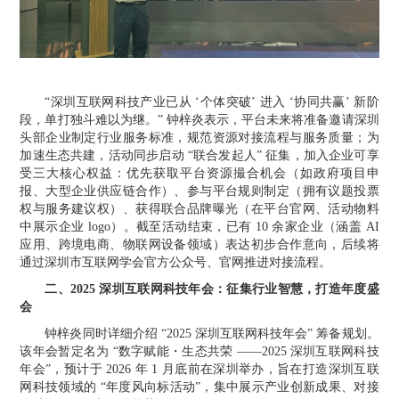
“深圳互联网科技产业已从 ‘个体突破’ 进入 ‘协同共赢’ 新阶
段，单打独斗难以为继。” 钟梓炎表示，平台未来将准备邀请深圳
头部企业制定行业服务标准，规范资源对接流程与服务质量；为
加速生态共建，活动同步启动
“联合发起人” 征集，加入企业可享
受三大核心权益：优先获取平台资源撮合机会（如政府项目申
报、大型企业供应链合作）、参与平台规则制定（拥有议题投票
权与服务建议权）、获得联合品牌曝光（在平台官网、活动物料
中展示企业 logo）。截至活动结束，已有 10 余家企业（涵盖 AI
应用、跨境电商、物联网设备领域）表达初步合作意向，后续将
通过深圳市互联网学会官方公众号、官网推进对接流程。
二、
2025 深圳互联网科技年会：征集行业智慧，打造年度盛
会
钟梓炎同时详细介绍
“2025 深圳互联网科技年会” 筹备规划。
该年会暂定名为 “数字赋能・生态共荣 ——2025 深圳互联网科技
年会”，预计于 2026 年 1 月底前在深圳举办，旨在打造深圳互联
网科技领域的 “年度风向标活动”，集中展示产业创新成果、对接