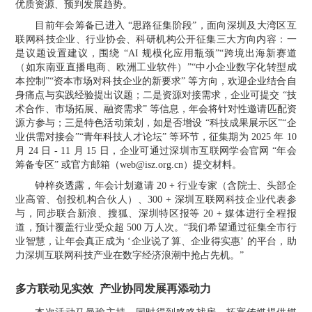
优质资源、预判发展趋势。
目前年会筹备已进入
“思路征集阶段”，面向深圳
及大湾区
互
联网科技企业、
行业协会
、科研机构公开征集三大方向内容：一
是议题设置建议，围绕
“AI 规模化应用瓶颈”“跨境出海新赛道
（如东南亚直播电商、欧洲工业软件）”“中小企业数字化转型成
本控制”“资本市场对科技企业的新要求” 等方向，欢迎企业结合自
身痛点与实践经验提出议题；二是资源对接需求，企业可提交 “技
术合作、市场拓展、融资需求” 等信息，年会将针对性邀请匹配资
源方参与；三是特色活动策划，如是否增设 “科技成果展示区”“企
业供需对接会”“青年科技人才论坛” 等环节，征集期为 2025 年 1
0
月
24
日
- 1
1
月
15 日，企业可通过深圳市互联网学会官网 “年会
筹备专区” 或官方邮箱（
web@isz.org.cn）提交材料。
钟梓炎透露，年会计划邀请
20 + 行业专家（含院士、头部企
业高管、创投机构合伙人）、300 + 深圳互联网科技企业代表参
与，同步联合新浪、搜狐、深圳特区报等 20 + 媒体进行全程报
道，预计覆盖行业受众超 500 万人次。“我们希望通过征集全市行
业智慧，让年会真正成为 ‘企业说了算、企业得实惠’ 的平台，助
力深圳互联网科技产业在数字经济浪潮中抢占先机。”
多方联动见实效
产业协同发展再添动力