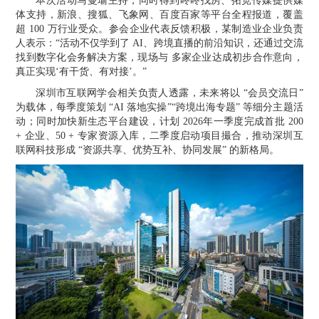
本次活动马曼瑜主持，同时得到咚咚找房、拓宽传媒提供媒
体支持，新浪、搜狐、飞象网、百度百家等平台全程报道，覆盖
超
100 万行业受众。参会企业代表反馈积极，某制造业企业负责
人表示：“活动不仅学到了 AI、跨境直播的前沿知识，还通过交流
找到数字化会务解决方案，现场与
多
家企业达成初步合作意向，
真正实现
‘有干货、有对接’。”
深圳市互联网学会相关负责人透露，未来将以
“会员交流日”
为载体，每季度策划 “AI 落地实操”“跨境出海专题” 等细分主题活
动；同时加快新生态平台建设，计划 202
6
年一季度完成首批
200
+ 企业、50 + 专家资源入库，二季度启动项目撮合，推动深圳互
联网
科技
形成
“资源共享、优势互补、协同发展” 的新格局。