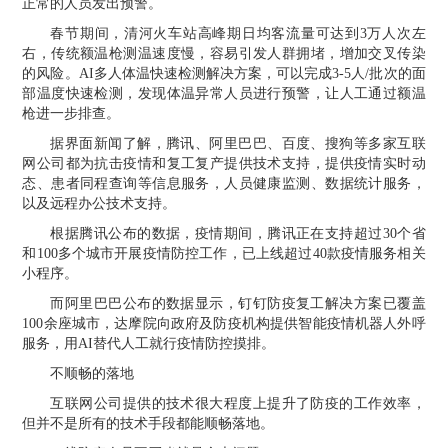
正常的人员发出预警。
春节期间，清河火车站高峰期日均客流量可达到3万人次左
右，传统额温枪测温速度慢，容易引发人群拥堵，增加交叉传染
的风险。AI多人体温快速检测解决方案，可以完成3-5人/批次的面
部温度快速检测，发现体温异常人员进行预警，让人工通过额温
枪进一步排查。
据界面新闻了解，
腾讯
、
阿里巴巴
、百度、
搜狗
等多家互联
网公司都为抗击疫情和复工复产提供技术支持，提供疫情实时动
态、患者同程查询等信息服务，人员健康监测、数据统计服务，
以及远程办公技术支持。
根据腾讯公布的数据，疫情期间，腾讯正在支持超过30个省
和100多个城市开展疫情防控工作，已上线超过40款疫情服务相关
小程序。
而阿里巴巴公布的数据显示，钉钉防疫复工解决方案已覆盖
100余座城市，达摩院向政府及防疫机构提供智能疫情机器人外呼
服务，用AI替代人工就行疫情防控摸排。
不顺畅的落地
互联网公司提供的技术很大程度上提升了防疫的工作效率，
但并不是所有的技术手段都能顺畅落地。