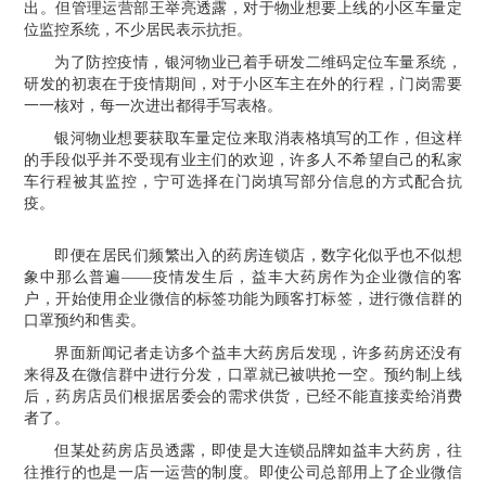
出。但管理运营部王举亮透露，对于物业想要上线的小区车量定
位监控系统，不少居民表示抗拒。
为了防控疫情，银河物业已着手研发二维码定位车量系统，
研发的初衷在于疫情期间，对于小区车主在外的行程，门岗需要
一一核对，每一次进出都得手写表格。
银河物业想要获取车量定位来取消表格填写的工作，但这样
的手段似乎并不受现有业主们的欢迎，许多人不希望自己的私家
车行程被其监控，宁可选择在门岗填写部分信息的方式配合抗
疫。
即便在居民们频繁出入的药房连锁店，数字化似乎也不似想
象中那么普遍——疫情发生后，益丰大药房作为企业微信的客
户，开始使用企业微信的标签功能为顾客打标签，进行微信群的
口罩预约和售卖。
界面新闻记者走访多个益丰大药房后发现，许多药房还没有
来得及在微信群中进行分发，口罩就已被哄抢一空。预约制上线
后，药房店员们根据居委会的需求供货，已经不能直接卖给消费
者了。
但某处药房店员透露，即使是大连锁品牌如益丰大药房，往
往推行的也是一店一运营的制度。即使公司总部用上了企业微信