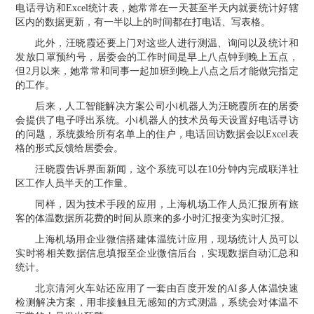
电话寻访和Excel统计表，她常常在一天甚至半天内就要统计好辖
区内的数据更新，有一半以上的时间都在打电话、写表格。
此外，汪晓霞还要上门对这些人进行测温、询问以及统计和
发放口罩预约号，居委会的工作时间是早上八点钟到晚上五点，
但2月以来，她常常和同事一起加班到晚上八点之后才能做完指定
的工作。
后来，人工智能解决方案公司小i机器人为汪晓霞所在的居委
会提供了电子呼出系统。小i机器人的技术员每天设置好电话寻访
的问题，系统拨给所有名单上的住户，电话回访数据会以Excel表
格的形式反馈给居委会。
汪晓霞告诉界面新闻，这个系统可以在10分钟内完成联洋社
区工作人员半天的工作量。
同样，因为技术手段的应用，上海机场工作人员汇报所有旅
客的体温数据所花费的时间从原来的多小时汇报变为实时汇报。
上海机场用企业微信搭建体温统计应用，现场统计人员可以
实时将相关数据信息填报至企业微信后台，实现数据自动汇总和
统计。
北京清河火车站还应用了一套由
百度
开发的AI多人体温快速
检测解决方案，用非接触且无感知的方式测温，系统会对体温不