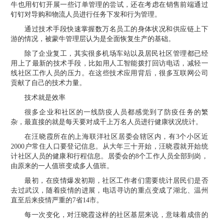
牛也用钉钉开展一些订单管理的尝试，还在考虑在销售前端通过
钉钉对导购和物流人员进行任务下发和行为管理。
通过技术手段快速掌握数万名员工的身体状况和供应链上下
游的情况，被蒙牛管理层认为是全面恢复生产的基础。
除了企业复工，其实很多机场车站以及居民社区管理都已经
用上了最新的技术手段，比如用人工智能拨打回访电话，减轻一
线社区工作人员的压力。在这些技术应用背后，很多
互联网公司
贡献了自己的技术力量。
技术就是效率
很多企业和社区的一线防疫人员都感觉到了防疫任务的繁
杂，最直接的就是每天要对成千上万名人员进行健康状况统计。
在汪晓霞所在的上海联洋社区居委会辖区内，有3个小区近
2000户常住人口要登记信息。从大年三十开始，汪晓霞就开始统
计社区人员的健康和行程信息。居委会的8个工作人员全部到岗，
由原来的一人值班变成多人值班。
最初，在疫情爆发初期，社区工作者们需要统计居民们是否
去过武汉，随着疫情的进展，电话寻访的重点变成了湖北、温州
直至后来疫情严重的7省14市。
每一次变化，对汪晓霞这样的社区基层来说，意味着成倍的