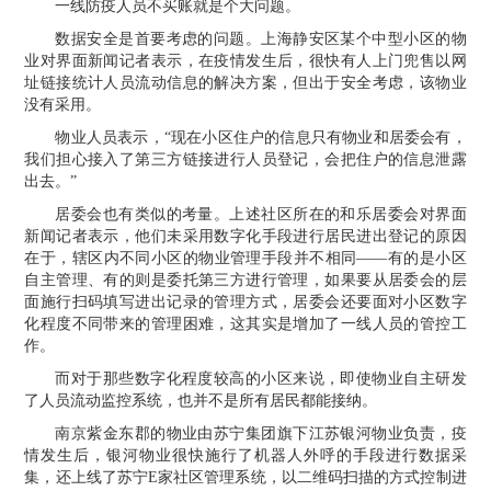
一线防疫人员不买账就是个大问题。
数据安全是首要考虑的问题。上海静安区某个中型小区的物
业对界面新闻记者表示，在疫情发生后，很快有人上门兜售以网
址链接统计人员流动信息的解决方案，但出于安全考虑，该物业
没有采用。
物业人员表示，“现在小区住户的信息只有物业和居委会有，
我们担心接入了第三方链接进行人员登记，会把住户的信息泄露
出去。”
居委会也有类似的考量。上述社区所在的和
乐居
委会对界面
新闻记者表示，他们未采用数字化手段进行居民进出登记的原因
在于，辖区内不同小区的物业管理手段并不相同——有的是小区
自主管理、有的则是委托第三方进行管理，如果要从居委会的层
面施行扫码填写进出记录的管理方式，居委会还要面对小区数字
化程度不同带来的管理困难，这其实是增加了一线人员的管控工
作。
而对于那些数字化程度较高的小区来说，即使物业自主研发
了人员流动监控系统，也并不是所有居民都能接纳。
南京紫金东郡的物业由苏宁集团旗下江苏银河物业负责，疫
情发生后，银河物业很快施行了机器人外呼的手段进行数据采
集，还上线了苏宁E家社区管理系统，以二维码扫描的方式控制进