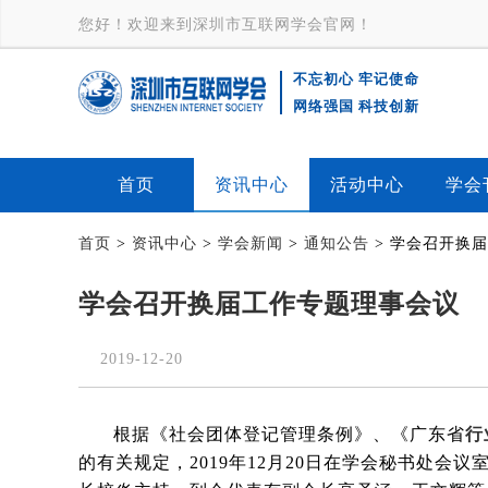
您好！欢迎来到深圳市互联网学会官网！
不忘初心 牢记使命
深
网络强国 科技创新
圳市互联
首页
资讯中心
活动中心
学会
网学会
首页
>
资讯中心
>
学会新闻
>
通知公告
> 学会召开换
logo-互联
学会召开换届工作专题理事会议
网大会-产
2019-12-20
业互联网-
ISZ
根据《社会团体登记管理条例》、《广东省
行
的有关规定，
2019
年
12
月
20
日在学会秘书处会议