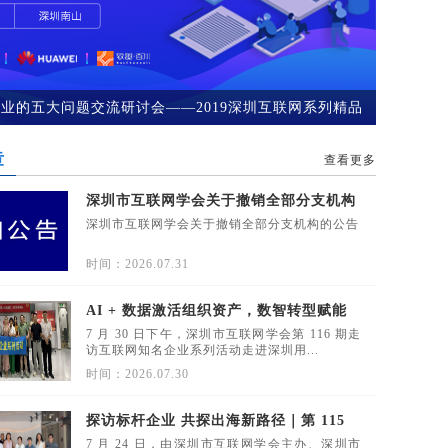
业的五大问题交流研讨会——2019深圳互联网系列精品
场
章
查看更多
深圳市互联网学会关于撤销全部分支机构
的公告
深圳市互联网学会关于撤销全部分支机构的公告
时间：2026.07.31
AI + 数据激活组织资产，数智转型赋能
实体企业 —第 116 期走访活动走进深圳
7 月 30 日下午，深圳市互联网学会第 116 期走
用友圆满落幕
访互联网知名企业系列活动走进深圳用...
时间：2026.07.30
探访标杆企业 共探出海新路径｜第 115
期走访九米跨境活动圆满举办
7 月 24 日，由深圳市互联网学会主办、深圳市