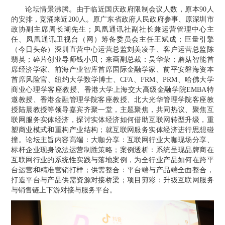
论坛情景沸腾。由于临近国庆政府限制会议人数，原本
90人
的安排，竞涌来近200人。
原广东省政府人民政府参事
、原深圳市
政协副主席周长瑚先生；凤凰通讯社副社长兼运营管理中心主
任、凤凰通讯卫视台（网）筹备委员会主任王斌成；巨量引擎
（今日头条）深圳直营中心运营总监刘美凌子、客户运营总监陈
翡英；碎片创业导师钱小贝；来画副总裁：吴华荣；蘑菇智能首
席经济学家、前海产业智库首席国际金融学家、前平安磐海资本
首席风险官、纽约大学数学博士、CFA、FRM、PRM、哈佛大学
商业心理学客座教授、香港大学上海交大高级金融学院EMBA特
邀教授、香港金融管理学院客座教授、北大光华管理学院客座教
授陆晨教授等领导嘉宾齐聚一堂，主题聚焦，共同热议、聚焦互
联网服务实体经济，探讨实体经济如何借助互联网转型升级，重
塑商业模式和重构产业结构；就互联网服务实体经济进行思想碰
撞。论坛主旨内容高端：大咖分享：互联网行业大咖现场分享、
标杆企业现身说法运营制胜策略；案例透析：系统呈现品牌商在
互联网行业的系统性实践与落地案例，为全行业产品如何在跨平
台运营和精准营销打样；供需整合：平台端与产品端全面整合，
打造平台与产品供需资源对接桥梁；项目剪彩：升级互联网服务
与销售链上下游对接与服务平台。