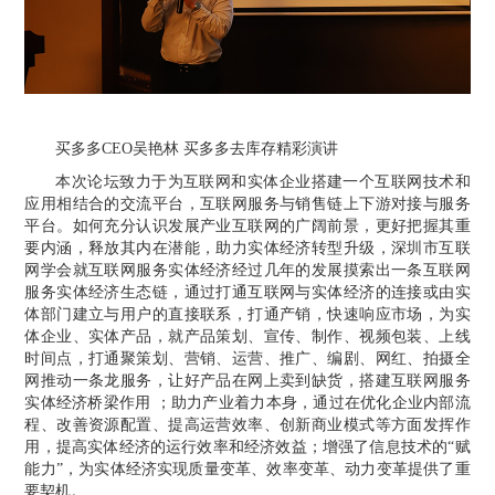
买多多CEO吴艳林 买多多去库存精彩演讲
本次论坛致力于为互联网和实体企业搭建一个互联网技术和
应用相结合的交流平台，互联网服务与销售链上下游对接与服务
平台。如何充分认识发展
产业互联网
的广阔前景，更好把握其重
要内涵，释放其内在潜能，助力实体经济转型升级，深圳市互联
网学会就互联网服务实体经济经过几年的发展摸索出一条互联网
服务实体经济生态链，通过打通互联网与实体经济的连接或由实
体部门建立与用户的直接联系，打通产销，快速响应市场，为实
体企业、实体产品，就产品策划、宣传、制作、视频包装、上线
时间点，打通聚策划、营销、运营、推广、编剧、网红、拍摄全
网推动一条龙服务，让好产品在网上卖到缺货，搭建互联网服务
实体经济桥梁作用
；助力产业着力本身，通过在优化企业内部流
程、改善资源配置、提高运营效率、创新商业模式等方面发挥作
用，提高实体经济的运行效率和经济效益；增强了信息技术的
“赋
能力”，为实体经济实现质量变革、效率变革、动力变革提供了重
要契机。